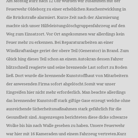
Am Montag kurz nach 12 Uhr wurden wir zusammen mit der
Feuerwehr Oldeborg zu einer erheblichen Rauchentwicklung in
die Brückstraße alarmiert. Kurze Zeit nach der Alarmierung
machte sich unser Hilfeleistungslöschgruppenfahrzeug auf den
Weg zum Einsatzort. Vor Ort angekommen war allerdings kein
Feuer mehr zu erkennen. Bei Reparaturarbeiten an einer
Windkraftanlage geriet der obere Teil (Generator) in Brand. Zum
Glück hing dieses Teil schon an einem Autokran dessen Fahrer
blitzschnell reagierte und seine brennende Last sofort zu Boden
ließ. Dort wurde die brennende Kunststoffhaut von Mitarbeitern
der anwesenden Firma sofort abgelöscht.Somit war unser
Eingreifen hier nicht mehr erforderlich. Man beachte allerdings
das brennender Kunststoff stark giftige Gase erzeugt welche ohne
ausreichende Sicherheitsmaßnahmen stark gefährlich für die
Gesundheit sind. Augenzeugen berichteten diese dicke schwarze
Wolke bis hin nach Walle gesehen zu haben. Unsere Feuerwehr
war hier mit 16 Kameraden und einem Fahrzeug vertreten.Kurz