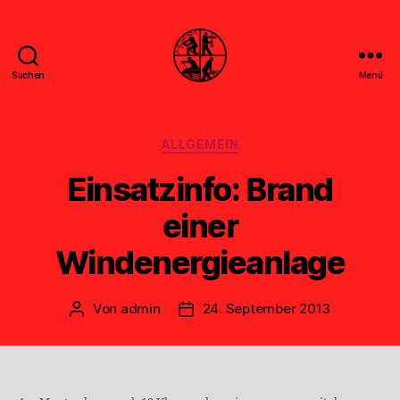
Suchen
Menü
Feuerwehr
Uthwerdum
Kategorien
ALLGEMEIN
Einsatzinfo: Brand
einer
Windenergieanlage
Von
admin
24. September 2013
Beitragsautor
Veröffentlichungsdatum