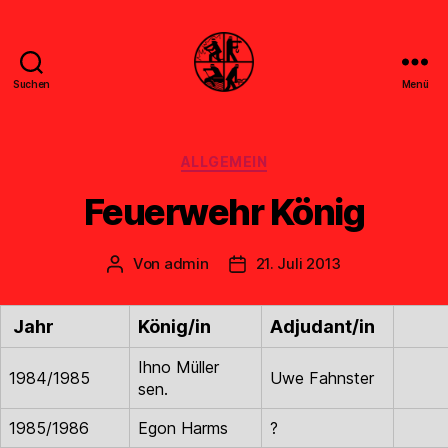
Suchen
Menü
Feuerwehr
Uthwerdum
Kategorien
ALLGEMEIN
Feuerwehr König
Von
admin
21. Juli 2013
Beitragsautor
Veröffentlichungsdatum
Jahr
König/in
Adjudant/in
Ihno Müller
1984/1985
Uwe Fahnster
sen.
1985/1986
Egon Harms
?