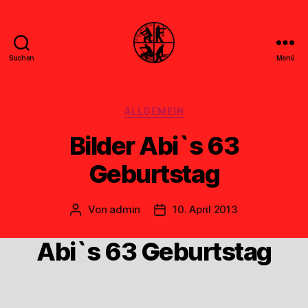
Suchen
Menü
Feuerwehr
Uthwerdum
Kategorien
ALLGEMEIN
Bilder Abi`s 63
Geburtstag
Von
admin
10. April 2013
Beitragsautor
Veröffentlichungsdatum
Abi`s 63 Geburtstag