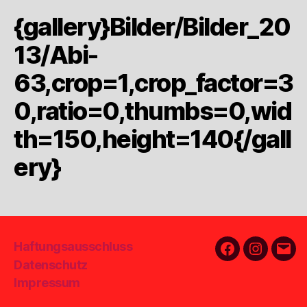
{gallery}Bilder/Bilder_20
13/Abi-
63,crop=1,crop_factor=3
0,ratio=0,thumbs=0,wid
th=150,height=140{/gall
ery}
Haftungsausschluss
Facebook
Instagra
E-
Datenschutz
Mail
Impressum