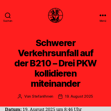
Suchen
Menü
Feuerwehr
Uthwerdum
Schwerer
Verkehrsunfall auf
der B210 – Drei PKW
kollidieren
miteinander
Von
StefanIhnen
19. August 2025
Beitragsautor
Veröffentlichungsdatum
Datum:
19. August 2025 um 8:46 Uhr