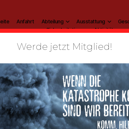
eite
Anfahrt
Abteilung
Ausstattung
Gesc
Sicherheitstipp
Aktivitäten
Werde jetzt Mitglied!
Gemeldeter
hstuhlbrand
on im Gebäu