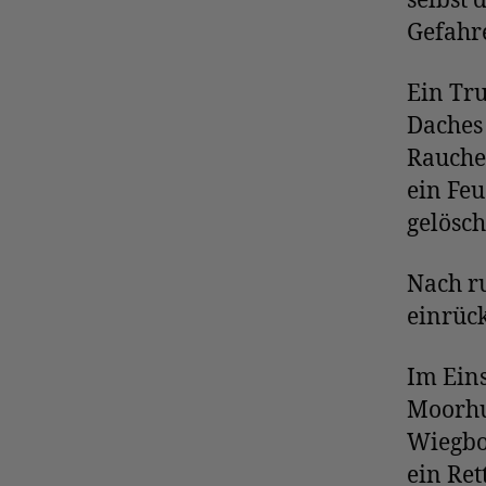
selbst
Gefahr
Ein Tru
Daches
Rauche
ein Feu
gelösch
Nach r
einrüc
Im Ein
Moorhu
Wiegbo
ein Re