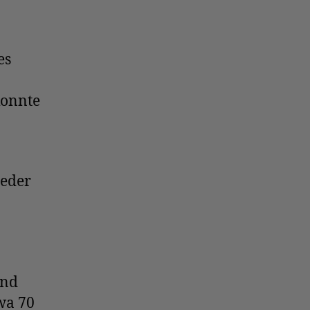
es
konnte
ieder
und
wa 70