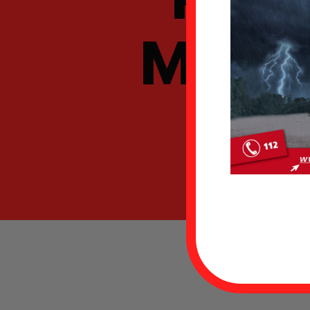
Moorh
n
Datum
Einsat
Fahrze