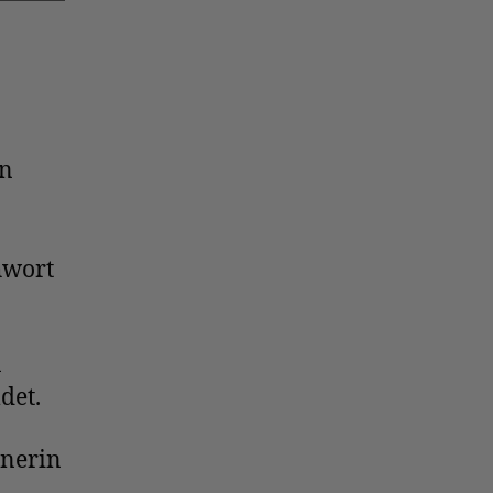
en
hwort
n
det.
hnerin