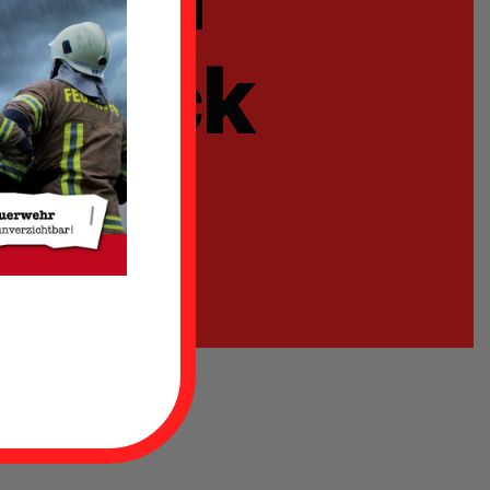
 Glück
gt