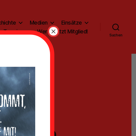
hichte
Medien
Einsätze
×
Termine
Werde jetzt Mitglied!
Suchen
 mit
de in