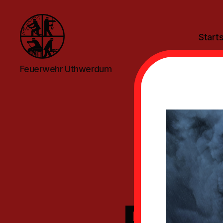
Starts
Feuerwehr
Feuerwehr Uthwerdum
Uthwerdum
Dac
Pers