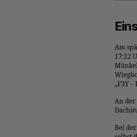
Eins
Am spä
17:22 
Münkeb
Wiegbo
„F3Y – 
An der
Dachst
Bei der