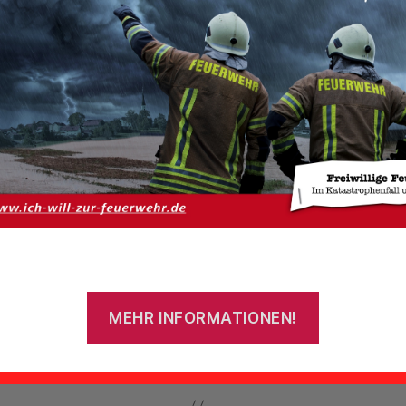
usen – zum
icht bestäti
Von
StefanIhnen
16. August 2025
Beitragsautor
Veröffentlichungsdatum
:
16. August 2025 um 17:22 Uhr
MEHR INFORMATIONEN!
zart:
Brandeinsatz
uge:
ELW
,
HLF 20/16
,
LF 10