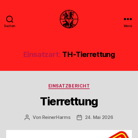
Suchen
Menü
Feuerwehr
Uthwerdum
Einsatzart:
TH-Tierrettung
Kategorien
EINSATZBERICHT
Tierrettung
Von
ReinerHarms
24. Mai 2026
Beitragsautor
Veröffentlichungsdatum