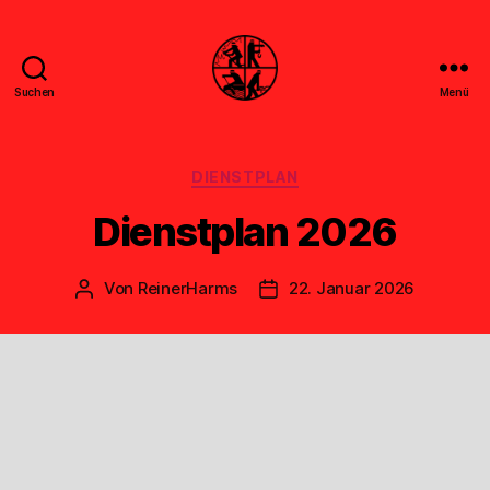
Suchen
Menü
Feuerwehr
Uthwerdum
Kategorien
DIENSTPLAN
Dienstplan 2026
Von
ReinerHarms
22. Januar 2026
Beitragsautor
Veröffentlichungsdatum