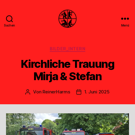
Suchen
Menü
Feuerwehr
Uthwerdum
Kategorien
BILDER_INTERN
Kirchliche Trauung
Mirja & Stefan
Von
ReinerHarms
1. Juni 2025
Beitragsautor
Veröffentlichungsdatum