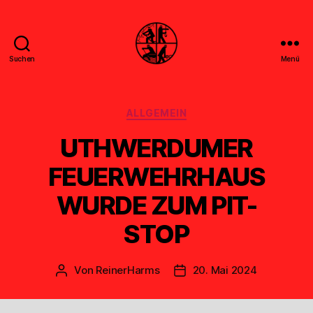
Suchen
Menü
Feuerwehr
Uthwerdum
Kategorien
ALLGEMEIN
UTHWERDUMER
FEUERWEHRHAUS
WURDE ZUM PIT-
STOP
Von
ReinerHarms
20. Mai 2024
Beitragsautor
Veröffentlichungsdatum