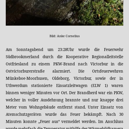
Bild: Anke Cornelius
Am Sonntagabend um 23:28Uhr wurde die Feuerwehr
Südbrookmerland durch die Kooperative Regionalleitstelle
Ostfriesland zu einem PKW-Brand nach Victorbur in die
Ostvictorburerstraße alarmiert. Die Ortsfeuerwehren
Münkeboe-Moorhusen, Oldeborg, Victorbur, sowie der in
Uthwerdum stationierte Einsatzleitwagen (ELW 1) waren
binnen weniger Minuten vor Ort. Der Brandherd war ein PKW,
welcher in voller Ausdehnung brannte und nur knappe drei
Meter vom Wohngebäude entfernt stand. Unter Einsatz von
Atemschutzgeräten wurde das Feuer bekämpft. Nach 30
Minuten konnte „Feuer aus“ vermeldet werden. Im Anschluss
wurde mehrfach die Temperatur mithilfe der Wärmebildkamera