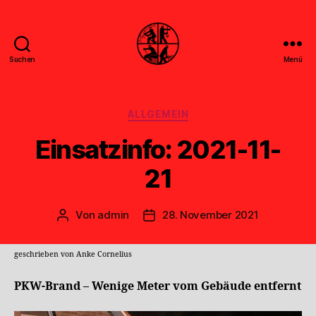
Suchen
Menü
Feuerwehr
Uthwerdum
Kategorien
ALLGEMEIN
Einsatzinfo: 2021-11-
21
Von
admin
28. November 2021
Beitragsautor
Veröffentlichungsdatum
geschrieben von Anke Cornelius
PKW-Brand – Wenige Meter vom Gebäude entfernt