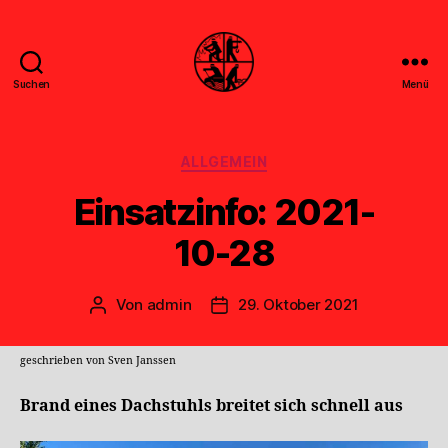
Suchen
Menü
Feuerwehr
Uthwerdum
Kategorien
ALLGEMEIN
Einsatzinfo: 2021-
10-28
Von
admin
29. Oktober 2021
Beitragsautor
Veröffentlichungsdatum
geschrieben von Sven Janssen
Brand eines Dachstuhls breitet sich schnell aus