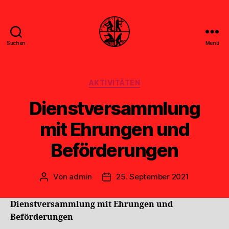
Suchen
Menü
Feuerwehr
Uthwerdum
Kategorien
AKTIVITÄTEN
Dienstversammlung
mit Ehrungen und
Beförderungen
Von
admin
25. September 2021
Beitragsautor
Veröffentlichungsdatum
Dienstversammlung mit Ehrungen und
Beförderungen