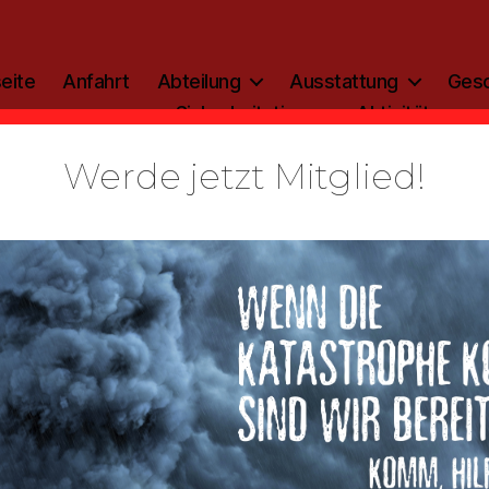
eite
Anfahrt
Abteilung
Ausstattung
Gesc
Sicherheitstipp
Aktivitäten
Werde jetzt Mitglied!
Kategorien
ALLGEMEIN
tplan 2. Hal
2021