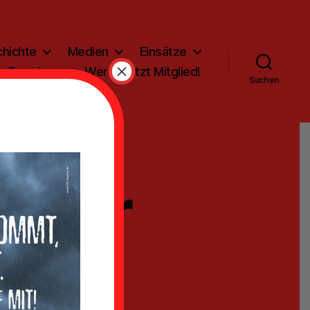
hichte
Medien
Einsätze
×
Termine
Werde jetzt Mitglied!
Suchen
bjahr