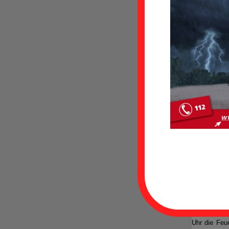
Schwelb
Am Donnersta
Uhr die Feu