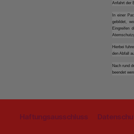
Anfahrt der 
In einer Pa
gebildet, w
Eingreifen 
Atemschutzg
Hierbei fuh
den Abfall a
Nach rund dr
beendet wer
Haftungsausschluss
Datenschu