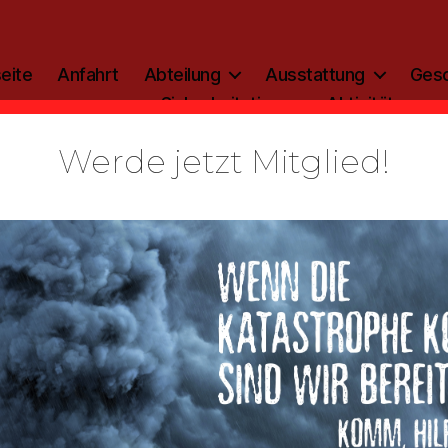
eite
Anfahrt
Abteilung
Ausstattung
Gesc
Sicherheitstipp
Aktivitäten
Werde jetzt Mitglied!
Kategorien
ALLGEMEIN
zinfo: 2020
Von
admin
24. Juli 2020
Beitragsautor
Veröffentlichungsdatum