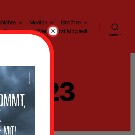
hichte
Medien
Einsätze
×
Termine
Werde jetzt Mitglied!
Suchen
-07-23