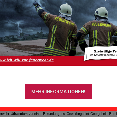
rand im Entsorgungszentrum
MEHR INFORMATIONEN!
Bild: Freiwillige Feuerwehr Uthwerdum
gabend alarmierte die Kooperative Regionalleitstelle Ostfriesland (KRLO) g
erwehr Uthwerdum zu einer Erkundung ins Gewerbegebiet Georgsheil. Berei