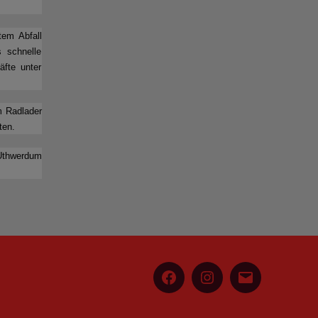
tem Abfall
 schnelle
äfte unter
m Radlader
ten.
 Uthwerdum
Facebook
Instagram
E-
Mail