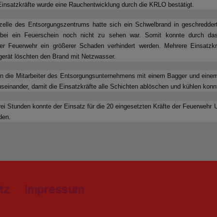
Einsatzkräfte wurde eine Rauchentwicklung durch die KRLO bestätigt.
rzelle des Entsorgungszentrums hatte sich ein Schwelbrand in geschredder
obei ein Feuerschein noch nicht zu sehen war. Somit konnte durch das
der Feuerwehr ein größerer Schaden verhindert werden. Mehrere Einsatzkr
erät löschten den Brand mit Netzwasser.
ren die Mitarbeiter des Entsorgungsunternehmens mit einem Bagger und eine
useinander, damit die Einsatzkräfte alle Schichten ablöschen und kühlen konn
ei Stunden konnte der Einsatz für die 20 eingesetzten Kräfte der Feuerwehr
den.
tz
Impressum