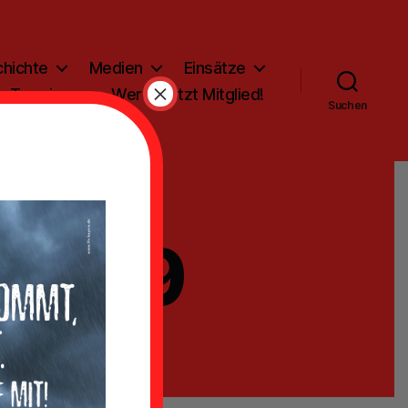
hichte
Medien
Einsätze
×
Termine
Werde jetzt Mitglied!
Suchen
 2019