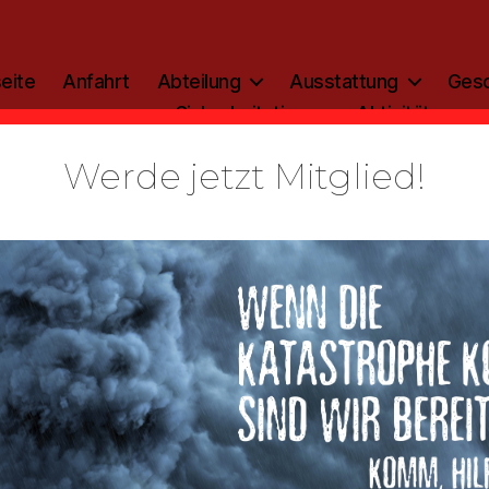
eite
Anfahrt
Abteilung
Ausstattung
Gesc
Sicherheitstipp
Aktivitäten
Werde jetzt Mitglied!
Kategorien
ALLGEMEIN
nachtsgruß
Von
admin
19. Dezember 2019
Beitragsautor
Veröffentlichungsdatum