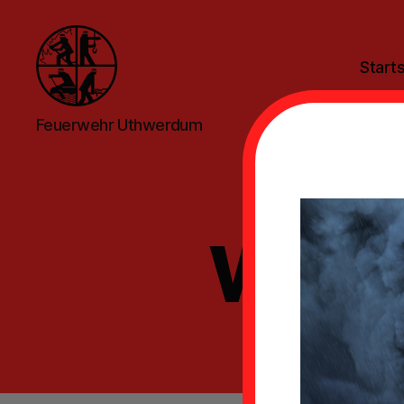
Starts
Feuerwehr
Feuerwehr Uthwerdum
Uthwerdum
Weih