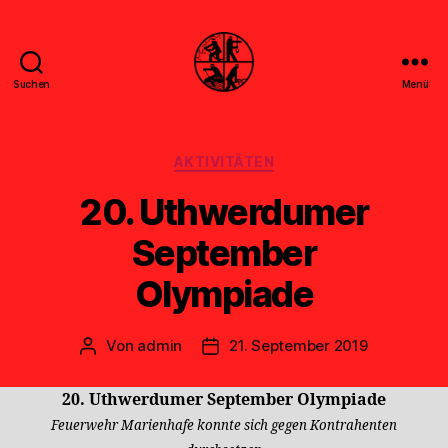
Suchen
Menü
Feuerwehr
Uthwerdum
Kategorien
AKTIVITÄTEN
20. Uthwerdumer
September
Olympiade
Von
admin
21. September 2019
Beitragsautor
Veröffentlichungsdatum
20. Uthwerdumer September Olympiade
Feuerwehr Marienhafe konnte sich gegen Kontrahenten