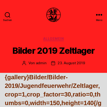
Suchen
Menü
Feuerwehr
Uthwerdum
Kategorien
ALLGEMEIN
Bilder 2019 Zeltlager
Von
admin
23. August 2019
Beitragsautor
Veröffentlichungsdatum
{gallery}Bilder/Bilder-
2019/Jugendfeuerwehr/Zeltlager,
crop=1,crop_factor=30,ratio=0,th
umbs=0,width=150,height=140{/g