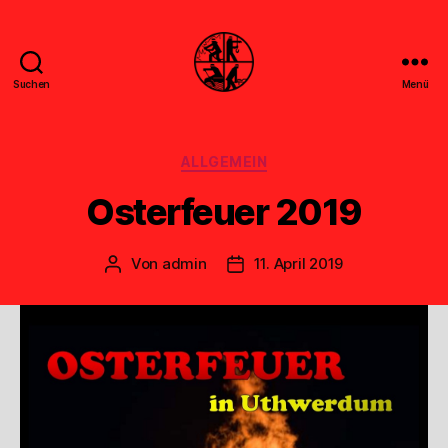
Suchen
Menü
Feuerwehr
Uthwerdum
Kategorien
ALLGEMEIN
Osterfeuer 2019
Von
admin
11. April 2019
Beitragsautor
Veröffentlichungsdatum