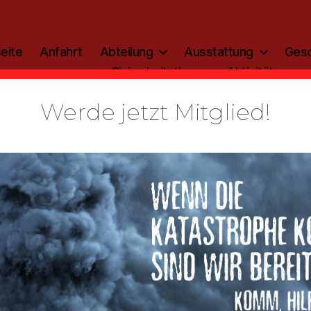
eite
Anfahrt
Abteilung
Ausstattung
Gesc
Sicherheitstipp
Aktivitäten
Werde jetzt Mitglied!
Kategorien
ALLGEMEIN
zinfo: 2019
Von
admin
28. Januar 2019
Beitragsautor
Veröffentlichungsdatum