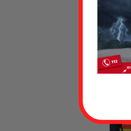
PKW rutsc
Am Montagmo
technischen
abgekommen
eingeschlos
Anwohner mi
konnten die 