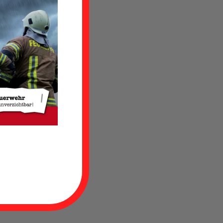
r kleinen
der Straße
inem Auto
 von einem
en. Somit