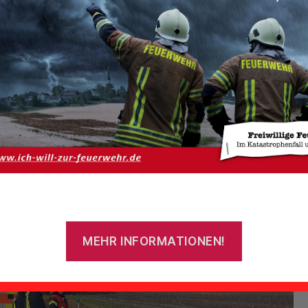
ht in Graben, Georgsheil
rgen gegen 10 Uhr wurde die Freiwillige Feuerwehr Uthwerdum zu eine
 Hilfeleistung in den Georgsheiler Weg alarmiert. Dort war ein PKW von 
 und in den Graben gerutscht. Der Fahrer war unverletzt, aber in se
sen. Bei Eintreffen der Uthwerdumer Einsatzkräfte war der Mann gerade
t Hilfe des Rettungsdienstes durch das Fenster des PKWs befreit word
rund 17 Einsatzkräfte die Einsatzstelle zügig wieder verlassen.
MEHR INFORMATIONEN!