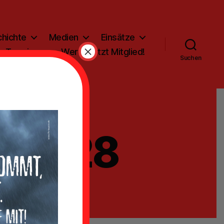
hichte
Medien
Einsätze
×
Termine
Werde jetzt Mitglied!
Suchen
-01-28