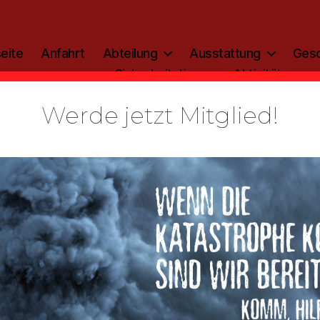
eite
Anfahrt
Abteilung
Ausstattung
Gesc
Sicherheitstipp
Aktivitäten
Werde jetzt Mitglied!
Kategorien
ALLGEMEIN
täten: 2019
Von
admin
12. Januar 2019
Beitragsautor
Veröffentlichungsdatum