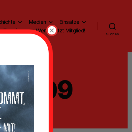
hichte
Medien
Einsätze
×
Termine
Werde jetzt Mitglied!
Suchen
-02-09