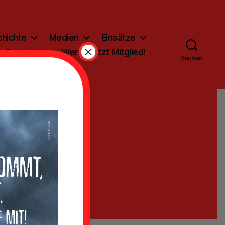
hichte
Medien
Einsätze
×
Termine
Werde jetzt Mitglied!
Suchen
ge