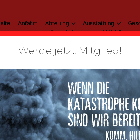
eite
Anfahrt
Abteilung
Ausstattung
Gesc
Sicherheitstipp
Aktivitäten
Werde jetzt Mitglied!
Kategorien
ALLGEMEIN
raueranzei
Von
admin
2. Mai 2018
Beitragsautor
Veröffentlichungsdatum