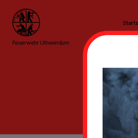
Starts
Feuerwehr
Feuerwehr Uthwerdum
Uthwerdum
T