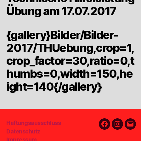
Übung am 17.07.2017
{gallery}Bilder/Bilder-
2017/THUebung,crop=1,
crop_factor=30,ratio=0,t
humbs=0,width=150,he
ight=140{/gallery}
Haftungsausschluss
Facebook
Instagra
E-
Datenschutz
Mail
Impressum