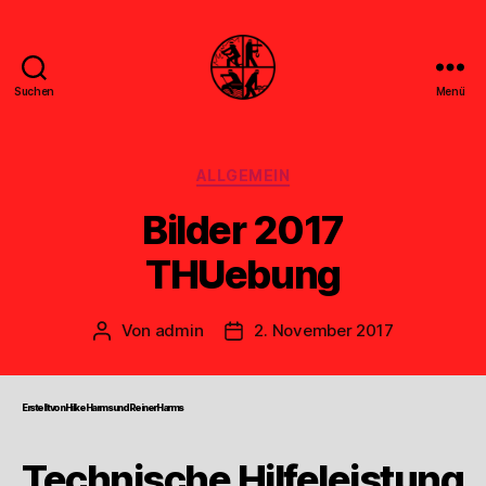
Suchen
Menü
Feuerwehr
Uthwerdum
Kategorien
ALLGEMEIN
Bilder 2017
THUebung
Von
admin
2. November 2017
Beitragsautor
Veröffentlichungsdatum
Erstellt von Hilke Harms und Reiner Harms
Technische Hilfeleistung