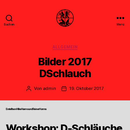
Suchen
Menü
Feuerwehr
Uthwerdum
Kategorien
ALLGEMEIN
Bilder 2017
DSchlauch
Von
admin
19. Oktober 2017
Beitragsautor
Veröffentlichungsdatum
Erstellt von Hilke Harms und Reiner Harms
Workshop: D-Schläuche