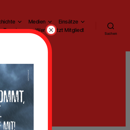
hichte
Medien
Einsätze
×
Termine
Werde jetzt Mitglied!
Suchen