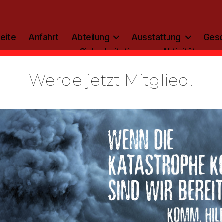
eite
Anfahrt
Abteilung
Ausstattung
Gesc
Sicherheitstipp
Aktivitäten
Werde jetzt Mitglied!
Kategorien
ALLGEMEIN
Bilder 2017
Von
admin
18. August 2017
Beitragsautor
Veröffentlichungsdatum