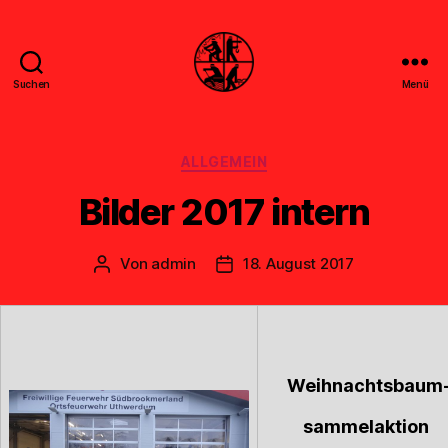
Suchen
Menü
Feuerwehr
Uthwerdum
Kategorien
ALLGEMEIN
Bilder 2017 intern
Von
admin
18. August 2017
Beitragsautor
Veröffentlichungsdatum
Weihnachtsbaum
sammelaktion