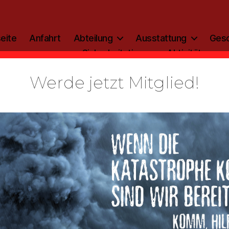
eite
Anfahrt
Abteilung
Ausstattung
Gesc
Sicherheitstipp
Aktivitäten
Werde jetzt Mitglied!
Kategorien
ALLGEMEIN
der 2016 int
Von
admin
18. August 2017
Beitragsautor
Veröffentlichungsdatum