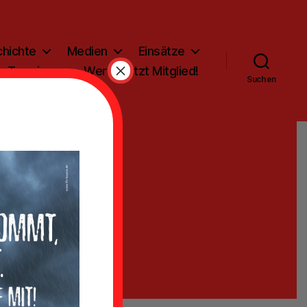
hichte
Medien
Einsätze
×
Termine
Werde jetzt Mitglied!
Suchen
ern