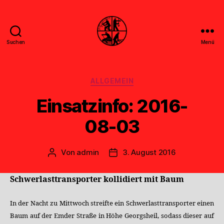
Suchen
Menü
Feuerwehr
Uthwerdum
Kategorien
ALLGEMEIN
Einsatzinfo: 2016-
08-03
Von
admin
3. August 2016
Beitragsautor
Veröffentlichungsdatum
Schwerlasttransporter kollidiert mit Baum
In der Nacht zu Mittwoch streifte ein Schwerlasttransporter einen
Baum auf der Emder Straße in Höhe Georgsheil, sodass dieser auf