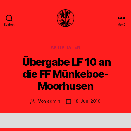
Suchen
Menü
Feuerwehr
Uthwerdum
Kategorien
AKTIVITÄTEN
Übergabe LF 10 an
die FF Münkeboe-
Moorhusen
Von
admin
18. Juni 2016
Beitragsautor
Veröffentlichungsdatum