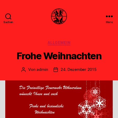
Suchen
Menü
Feuerwehr
Uthwerdum
Kategorien
ALLGEMEIN
Frohe Weihnachten
Von
admin
24. Dezember 2015
Beitragsautor
Veröffentlichungsdatum