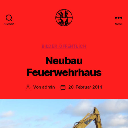
Suchen
Menü
Feuerwehr
Uthwerdum
Kategorien
BILDER_ÖFFENTLICH
Neubau
Feuerwehrhaus
Von
admin
20. Februar 2014
Beitragsautor
Veröffentlichungsdatum