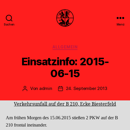
Suchen
Menü
Feuerwehr
Uthwerdum
Kategorien
ALLGEMEIN
Einsatzinfo: 2015-
06-15
Von
admin
24. September 2013
Beitragsautor
Veröffentlichungsdatum
Verkehrsunfall auf der B 210, Ecke Biesterfeld
Am frühen Morgen des 15.06.2015 stießen 2 PKW auf der B
210 frontal ineinander.