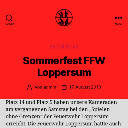
Suchen
Menü
Feuerwehr
Uthwerdum
Kategorien
AKTIVITÄTEN
Sommerfest FFW
Loppersum
Von
admin
17. August 2013
Beitragsautor
Veröffentlichungsdatum
Platz 14 und Platz 5 haben unsere Kameraden
am vergangenen Samstag bei den „Spielen
ohne Grenzen“ der Feuerwehr Loppersum
erreicht. Die Feuerwehr Loppersum hattte auch