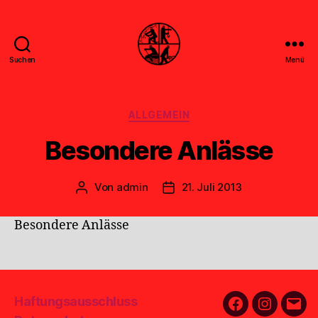
Suchen
Menü
Feuerwehr
Uthwerdum
Kategorien
ALLGEMEIN
Besondere Anlässe
Von
admin
21. Juli 2013
Beitragsautor
Veröffentlichungsdatum
Besondere Anlässe
Haftungsausschluss
Facebook
Instagra
E-