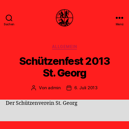
Suchen
Menü
Feuerwehr
Uthwerdum
Kategorien
ALLGEMEIN
Schützenfest 2013
St. Georg
Von
admin
6. Juli 2013
Beitragsautor
Veröffentlichungsdatum
Der Schützenverein St. Georg