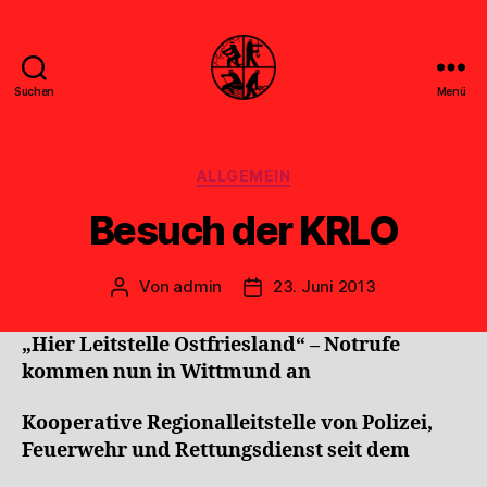
Suchen
Menü
Feuerwehr
Uthwerdum
Kategorien
ALLGEMEIN
Besuch der KRLO
Von
admin
23. Juni 2013
Beitragsautor
Veröffentlichungsdatum
„Hier Leitstelle Ostfriesland“ – Notrufe
kommen nun in Wittmund an
Kooperative Regionalleitstelle von Polizei,
Feuerwehr und Rettungsdienst seit dem