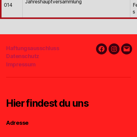
Jahreshauptversammlung
014
F
s
Haftungsausschluss
Facebook
Instagra
E-
Datenschutz
Mail
Impressum
Hier findest du uns
Adresse