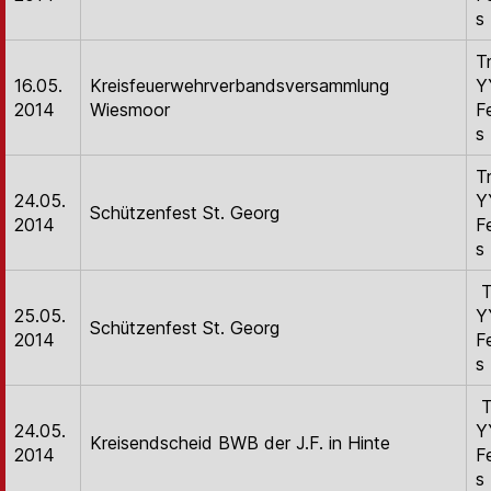
s
T
16.05.
Kreisfeuerwehrverbandsversammlung
Y
2014
Wiesmoor
F
s
T
24.05.
Y
Schützenfest St. Georg
2014
F
s
T
25.05.
Y
Schützenfest St. Georg
2014
F
s
T
24.05.
Y
Kreisendscheid BWB der J.F. in Hinte
2014
F
s