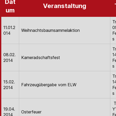
Dat
Veranstaltung
um
T
11.01.2
0
Weihnachtsbaumsammelaktion
014
F
s
T
08.02.
1
Kameradschaftsfest
2014
F
s
T
15.02.
1
Fahrzeugübergabe vom ELW
2014
F
s
T
19.04.
Y
Osterfeuer
2014
F