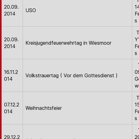
T
20.09.
1
USO
2014
F
s
T
20.09.
Y
Kreisjugendfeuerwehrtag in Wiesmoor
2014
F
s
T
16.11.2
0
Volkstrauertag ( Vor dem Gottesdienst )
014
G
w
T
07.12.2
1
Weihnachtsfeier
014
F
s
T
29.12.2
2