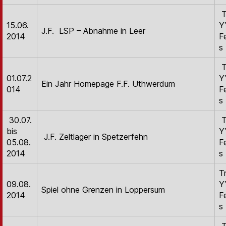
T
15.06.
Y
J.F. LSP – Abnahme in Leer
2014
F
s
T
01.07.2
Y
Ein Jahr Homepage F.F. Uthwerdum
014
F
s
30.07.
T
bis
Y
J.F. Zeltlager in Spetzerfehn
05.08.
F
2014
s
T
09.08.
Y
Spiel ohne Grenzen in Loppersum
2014
F
s