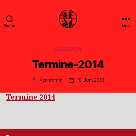
Suchen
Menü
Feuerwehr
Uthwerdum
Kategorien
ALLGEMEIN
Termine-2014
Von
admin
18. Juni 2013
Beitragsautor
Veröffentlichungsdatum
Termine 2014