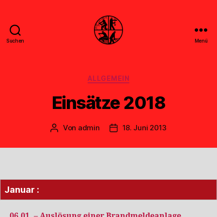
Suchen
Menü
Feuerwehr
Uthwerdum
Kategorien
ALLGEMEIN
Einsätze 2018
Von
admin
18. Juni 2013
Beitragsautor
Veröffentlichungsdatum
Januar :
06.01. – Auslösung einer Brandmeldeanlage