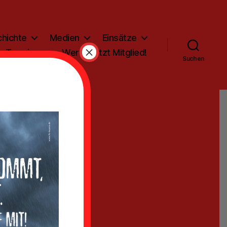
hichte
Medien
Einsätze
×
Termine
Werde jetzt Mitglied!
Suchen
abine