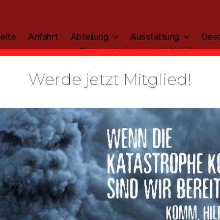
eite
Anfahrt
Abteilung
Ausstattung
Gesc
Sicherheitstipp
Aktivitäten
Werde jetzt Mitglied!
Kategorien
ALLGEMEIN
0 Gruppenk
vorne