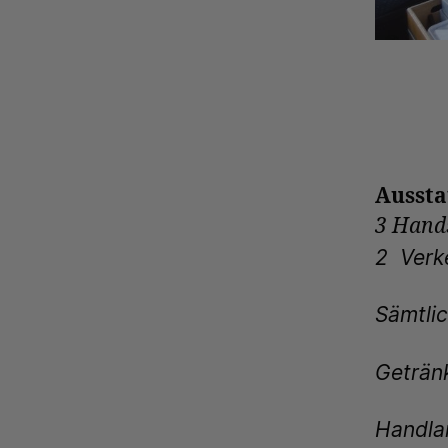
Aussta
3 Hand
2 Verke
Sämtlic
Getränk
Handl