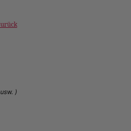
zurück
usw. )