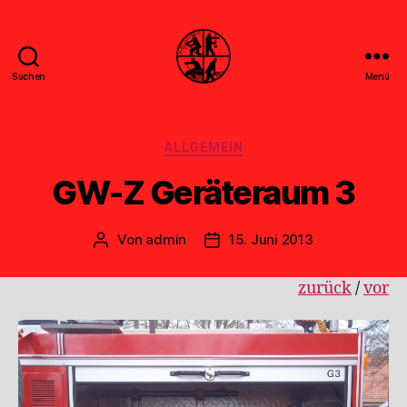
Suchen
Menü
Feuerwehr
Uthwerdum
Kategorien
ALLGEMEIN
GW-Z Geräteraum 3
Von
admin
15. Juni 2013
Beitragsautor
Veröffentlichungsdatum
zurück
/
vor