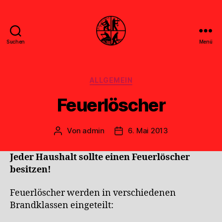
Suchen
Menü
Feuerwehr
Uthwerdum
Kategorien
ALLGEMEIN
Feuerlöscher
Von
admin
6. Mai 2013
Beitragsautor
Veröffentlichungsdatum
Jeder Haushalt sollte einen Feuerlöscher
besitzen!
Feuerlöscher werden in verschiedenen
Brandklassen eingeteilt: