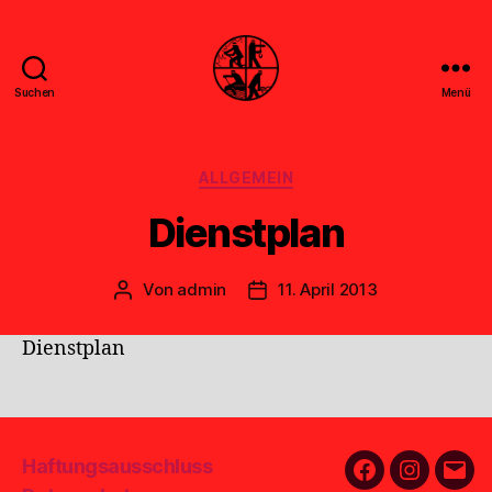
Suchen
Menü
Feuerwehr
Uthwerdum
Kategorien
ALLGEMEIN
Dienstplan
Von
admin
11. April 2013
Beitragsautor
Veröffentlichungsdatum
Dienstplan
Haftungsausschluss
Facebook
Instagra
E-