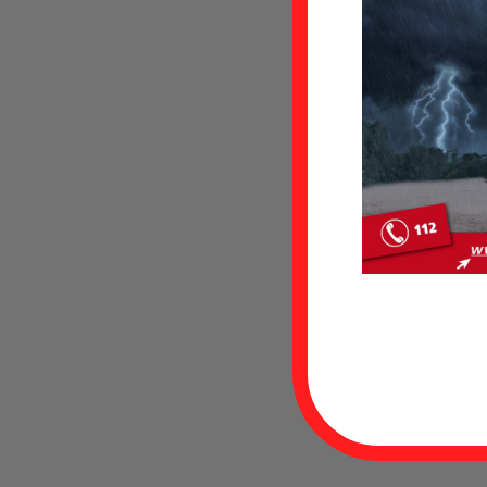
{
e
h