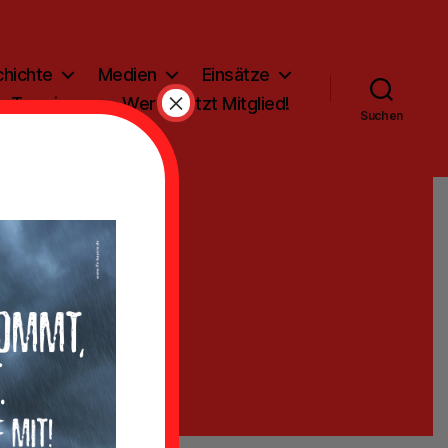
hichte
Medien
Einsätze
×
Termine
Werde jetzt Mitglied!
Suchen
1996