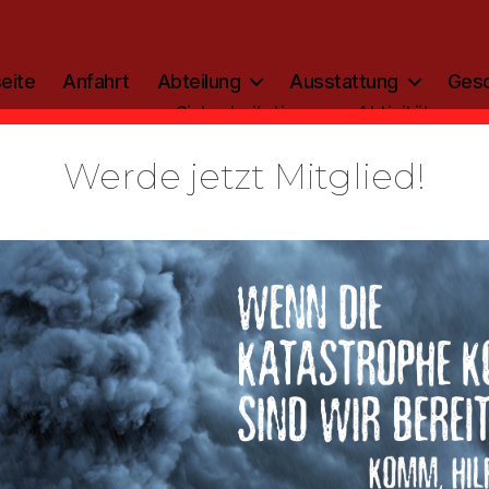
eite
Anfahrt
Abteilung
Ausstattung
Gesc
Sicherheitstipp
Aktivitäten
Werde jetzt Mitglied!
Kategorien
ALLGEMEIN
geschehen_
Von
admin
10. April 2013
Beitragsautor
Veröffentlichungsdatum