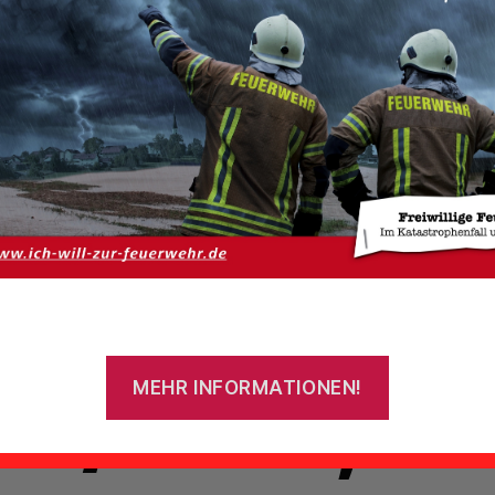
Zeitgeschehen 1996
gallery}Sca
n/Zeitgesc
en/1996,cr
MEHR INFORMATIONEN!