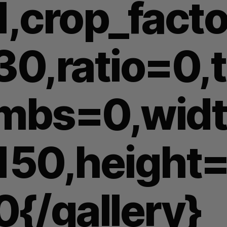
1,crop_facto
30,ratio=0,
mbs=0,wid
150,height=
0{/gallery}