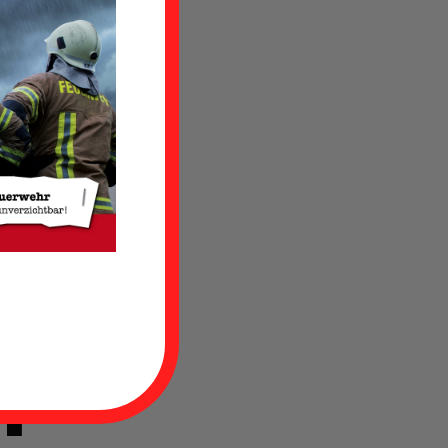
nn
he
op