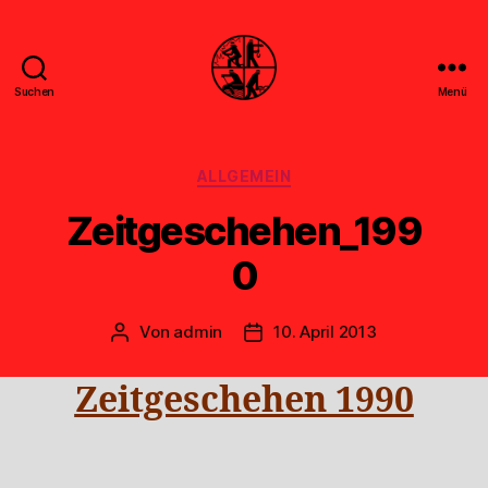
Suchen
Menü
Feuerwehr
Uthwerdum
Kategorien
ALLGEMEIN
Zeitgeschehen_199
0
Von
admin
10. April 2013
Beitragsautor
Veröffentlichungsdatum
Zeitgeschehen 1990