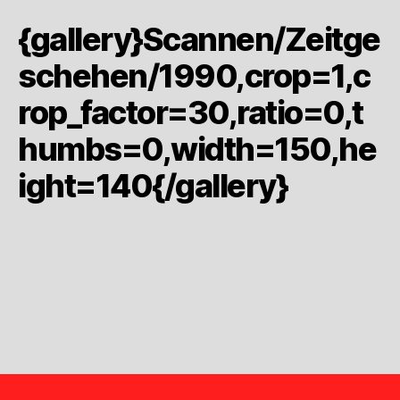
{gallery}Scannen/Zeitge
schehen/1990,crop=1,c
rop_factor=30,ratio=0,t
humbs=0,width=150,he
ight=140{/gallery}