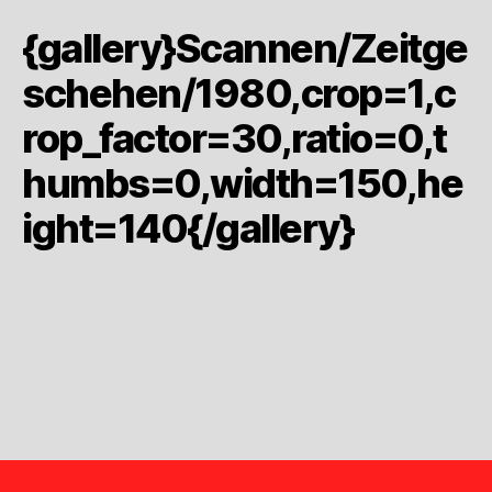
{gallery}Scannen/Zeitge
schehen/1980,crop=1,c
rop_factor=30,ratio=0,t
humbs=0,width=150,he
ight=140{/gallery}