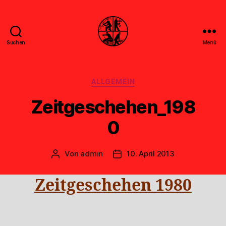
Suchen
Menü
Feuerwehr
Uthwerdum
Kategorien
ALLGEMEIN
Zeitgeschehen_198
0
Von
admin
10. April 2013
Beitragsautor
Veröffentlichungsdatum
Zeitgeschehen 1980