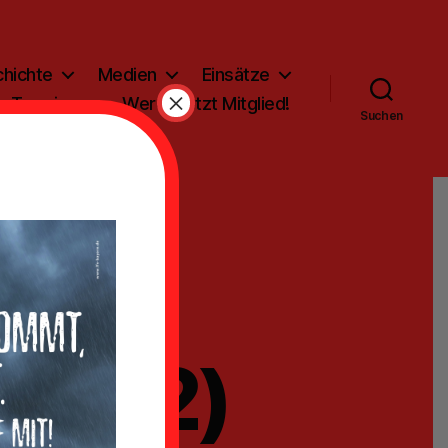
hichte
Medien
Einsätze
×
Termine
Werde jetzt Mitglied!
Suchen
en
st (2)