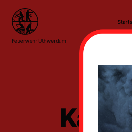
Starts
Feuerwehr
Feuerwehr Uthwerdum
Uthwerdum
Ga
Kamer