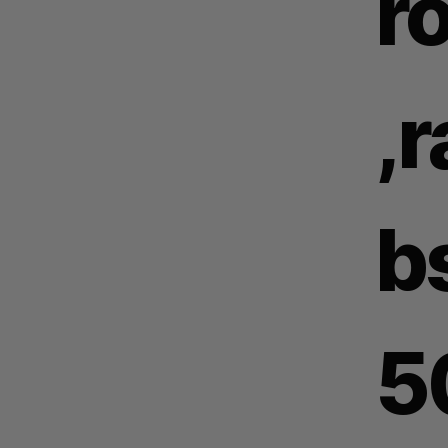
r
,
b
5