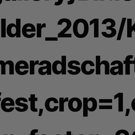
ilder_2013/
meradschaf
fest,crop=1,