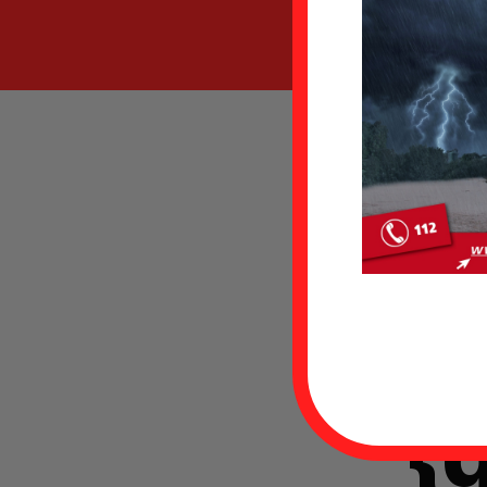
K
t
{g