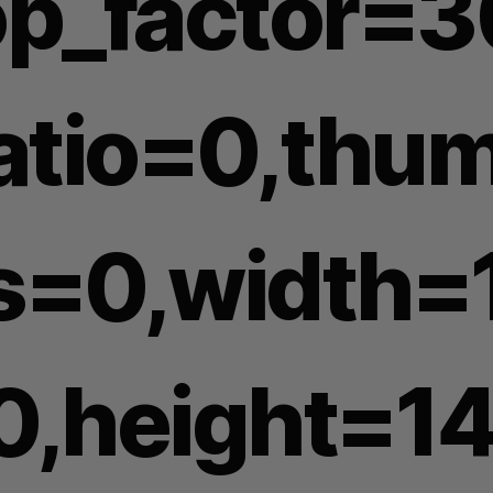
op_factor=3
ratio=0,thu
s=0,width=
0,height=1