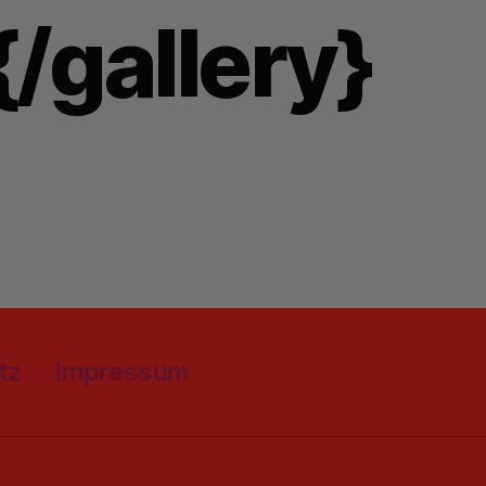
{/gallery}
tz
Impressum