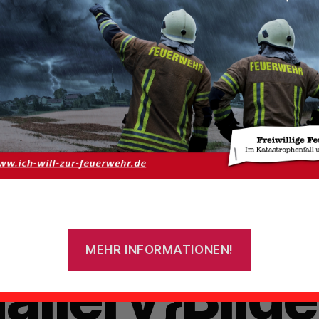
Von
admin
10. April 2013
Beitragsautor
Veröffentlichungsdatum
ameradscha
sfest
MEHR INFORMATIONEN!
allery}Bilde