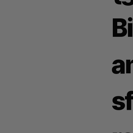
B
a
s