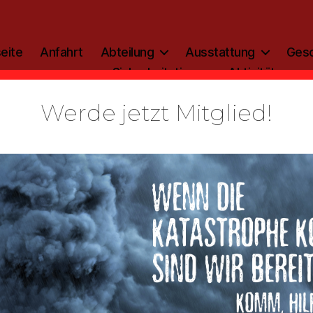
eite
Anfahrt
Abteilung
Ausstattung
Gesc
Sicherheitstipp
Aktivitäten
Werde jetzt Mitglied!
Kategorien
ALLGEMEIN
lerie anseh
adschaftsfe