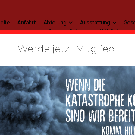
eite
Anfahrt
Abteilung
Ausstattung
Gesc
Sicherheitstipp
Aktivitäten
Werde jetzt Mitglied!
Kategorien
ALLGEMEIN
lerie anseh
LG_Lehrga