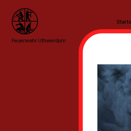
Starts
Feuerwehr
Feuerwehr Uthwerdum
Uthwerdum
Ga
E