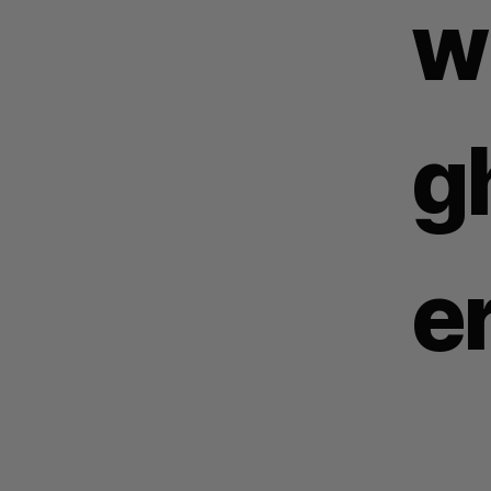
w
g
e