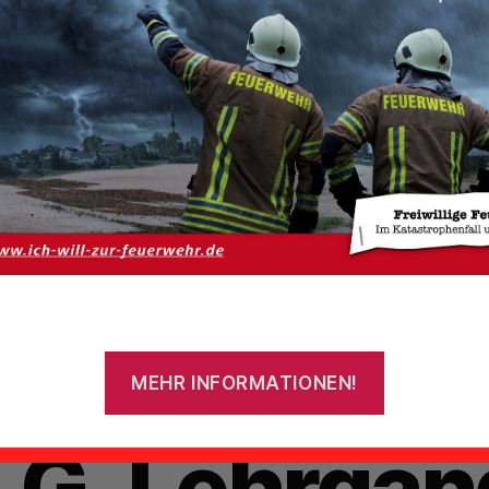
Von
admin
10. April 2013
Beitragsautor
Veröffentlichungsdatum
LG Lehrgan
allery}Bilde
MEHR INFORMATIONEN!
LG_Lehrgan