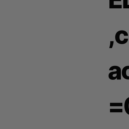
,
a
=