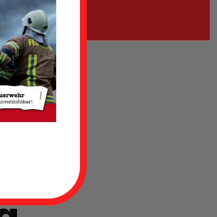
g
r/
g