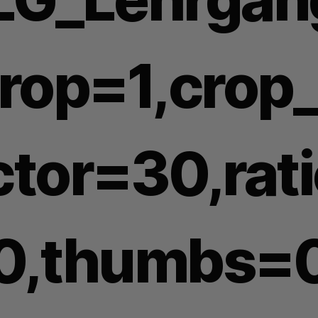
crop=1,crop_
ctor=30,rat
0,thumbs=0