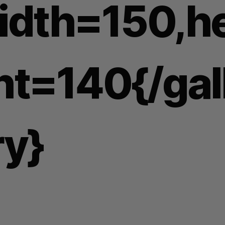
idth=150,he
ht=140{/gal
ry}