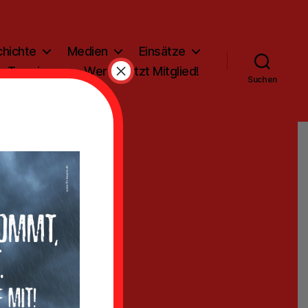
hichte
Medien
Einsätze
×
Termine
Werde jetzt Mitglied!
Suchen
en
ng