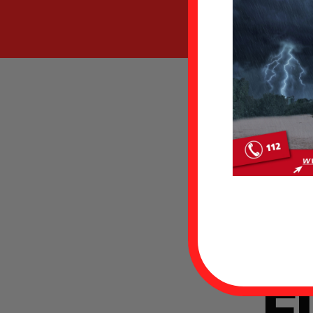
E
{g
E