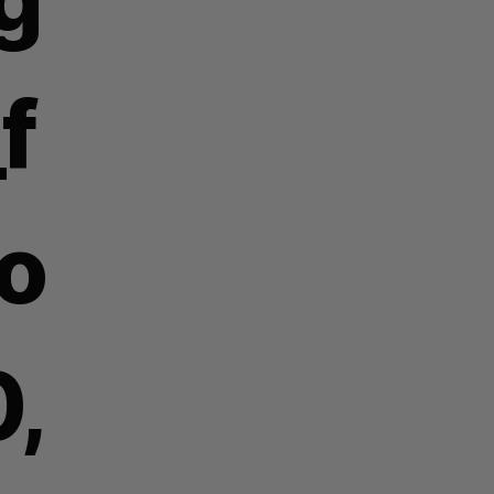
f
io
,