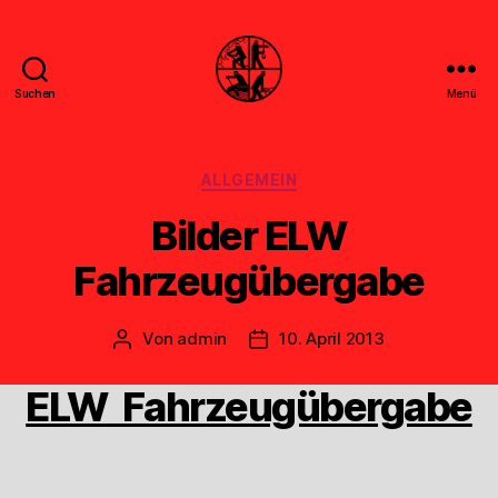
Suchen
Menü
Feuerwehr
Uthwerdum
Kategorien
ALLGEMEIN
Bilder ELW
Fahrzeugübergabe
Von
admin
10. April 2013
Beitragsautor
Veröffentlichungsdatum
ELW Fahrzeugübergabe