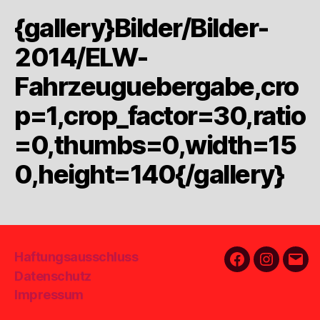
{gallery}Bilder/Bilder-
2014/ELW-
Fahrzeuguebergabe,cro
p=1,crop_factor=30,ratio
=0,thumbs=0,width=15
0,height=140{/gallery}
Haftungsausschluss
Facebook
Instagra
E-
Datenschutz
Mail
Impressum