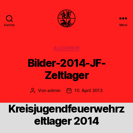
Suchen
Menü
Feuerwehr
Uthwerdum
Kategorien
ALLGEMEIN
Bilder-2014-JF-
Zeltlager
Von
admin
10. April 2013
Beitragsautor
Veröffentlichungsdatum
Kreisjugendfeuerwehrz
eltlager 2014