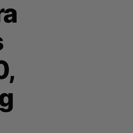
ra
s
0,
/g