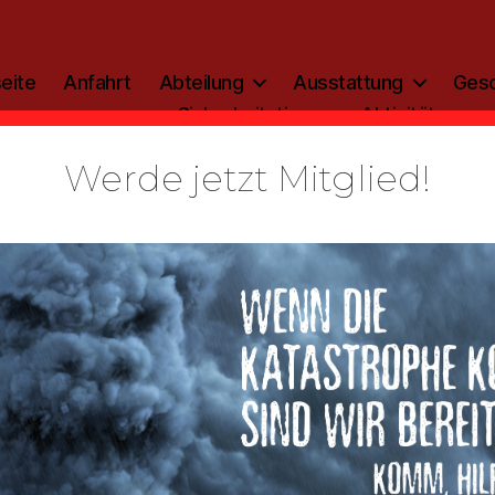
eite
Anfahrt
Abteilung
Ausstattung
Gesc
Sicherheitstipp
Aktivitäten
Werde jetzt Mitglied!
Kategorien
ALLGEMEIN
Bilder neue
euerwehrha