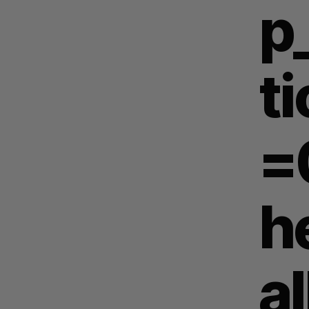
p
t
=
h
al