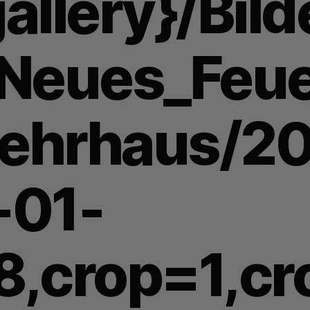
allery}/Bild
/Neues_Feu
ehrhaus/20
-01-
8,crop=1,cr