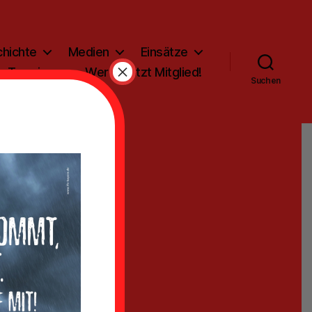
hichte
Medien
Einsätze
×
Termine
Werde jetzt Mitglied!
Suchen
s
us