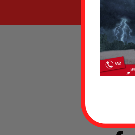
Wie 
entnehm
Feuer
Uthw