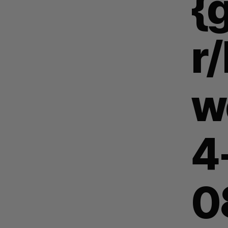
{g
r
w
4
0