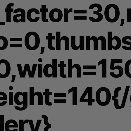
_factor=30,
io=0,thumb
0,width=15
eight=140{
lery}