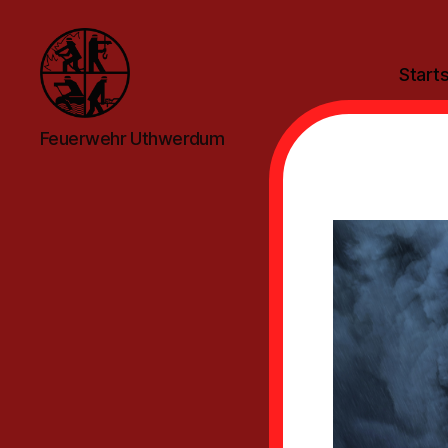
Starts
Feuerwehr
Feuerwehr Uthwerdum
Uthwerdum
F