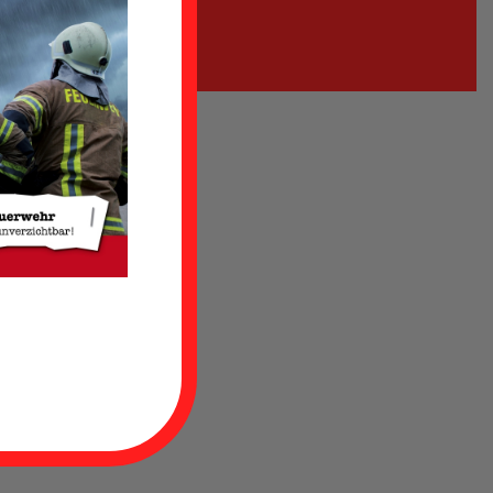
k zu
 neues
wehr
das