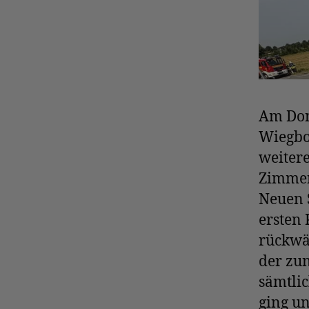
Am Don
Wiegbo
weiter
Zimmer
Neuen S
ersten
rückwär
der zu
sämtli
ging u