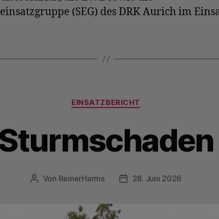
einsatzgruppe (SEG) des DRK Aurich im Einsa
Kategorien
EINSATZBERICHT
Sturmschaden
Von
ReinerHarms
28. Juni 2026
Beitragsautor
Veröffentlichungsdatum