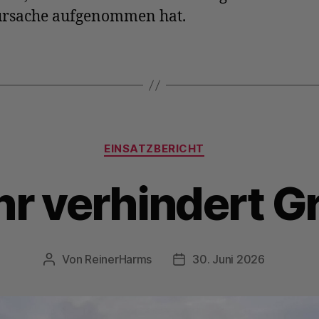
rsache aufgenommen hat.
Kategorien
EINSATZBERICHT
r verhindert G
Von
ReinerHarms
30. Juni 2026
Beitragsautor
Veröffentlichungsdatum