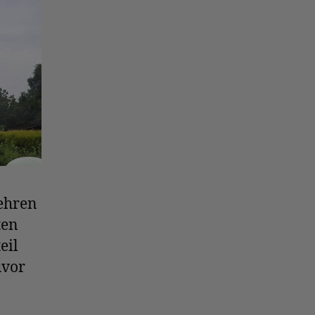
ehren
ten
eil
uvor