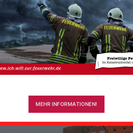
Kategorien
EINSATZBERICHT
Zimmerbrand
Von
ReinerHarms
30. Juli 2026
Beitragsautor
Veröffentlichungsdatum
MEHR INFORMATIONEN!