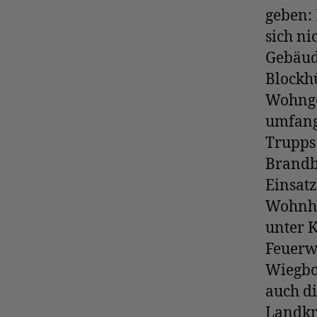
geben:
sich ni
Gebäud
Blockhü
Wohnge
umfang
Trupps
Brandb
Einsatz
Wohnha
unter 
Feuerw
Wiegbo
auch di
Landkre