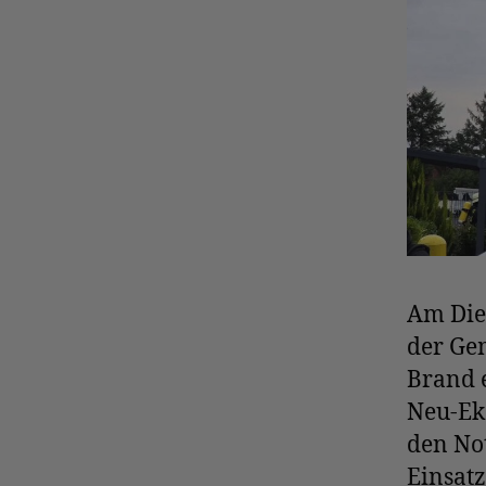
Am Die
der Ge
Brand e
Neu-Ek
den Not
Einsat