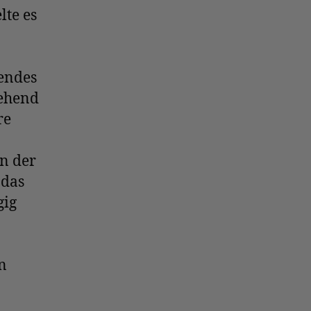
te es
zendes
ehend
re
n der
 das
gig
n