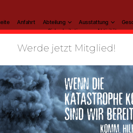
eite
Anfahrt
Abteilung
Ausstattung
Gesc
Sicherheitstipp
Aktivitäten
Werde jetzt Mitglied!
Fahrzeug:
ELW