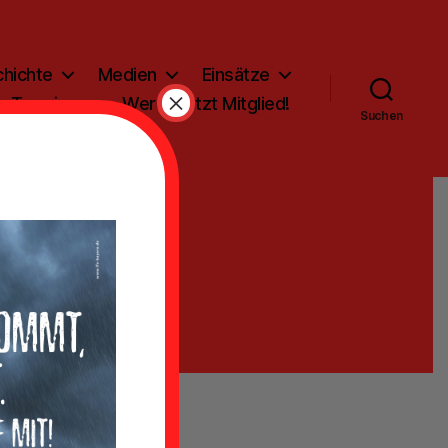
hichte
Medien
Einsätze
×
Termine
Werde jetzt Mitglied!
Suchen