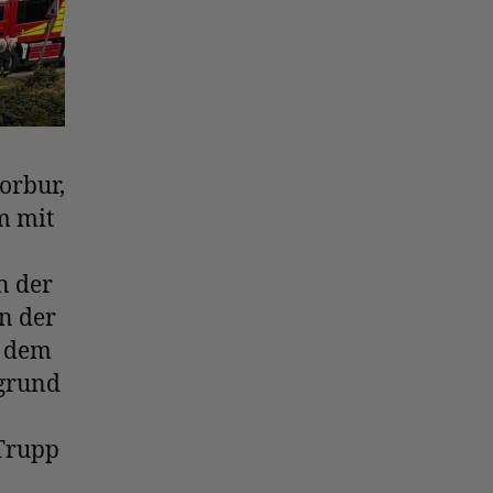
orbur,
m mit
n der
n der
s dem
fgrund
Trupp