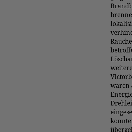
Brandb
brennen
lokalis
verhind
Rauche
betroff
Löscha
weitere
Victor
waren 
Energie
Drehle
einges
konnten
übergeb